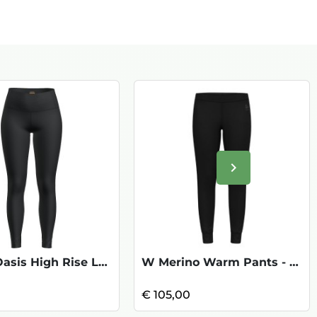
keyboard_arrow_right
Volgende
W 200 Oasis High Rise Leggings - Black
W Merino Warm Pants - Black
€ 105,00