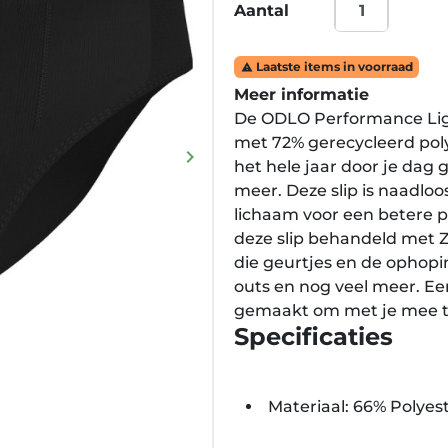
Aantal
Laatste items in voorraad

Meer informatie
De ODLO Performance Ligh
met 72% gerecycleerd poly
keyboard_arrow_right
het hele jaar door je dag
Volgende
meer. Deze slip is naadloo
lichaam voor een betere 
deze slip behandeld met Z
die geurtjes en de ophopi
outs en nog veel meer. Ee
gemaakt om met je mee 
Specificaties
Materiaal: 66% Polyes