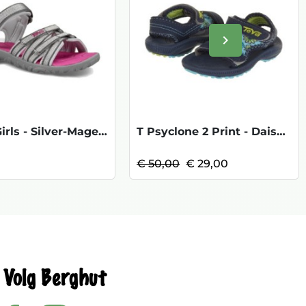
keyboard_arrow_right
Volgende
C Tirra Girls - Silver-Magenta
T Psyclone 2 Print - Daisy Blue KOOPJE
€ 50,00
€ 29,00
Volg Berghut