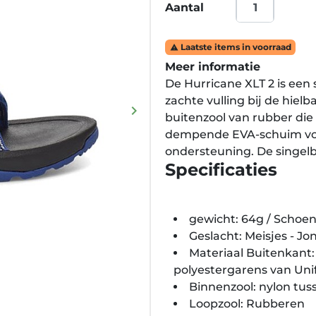
Aantal
Laatste items in voorraad

Meer informatie
De Hurricane XLT 2 is een
zachte vulling bij de hiel
keyboard_arrow_right
buitenzool van rubber die 
Volgende
dempende EVA-schuim voet
ondersteuning. De singel
Specificaties
gewicht: 64g / Schoen
Geslacht: Meisjes - Jo
Materiaal Buitenkant:
polyestergarens van Unif
Binnenzool: nylon tus
Loopzool: Rubberen