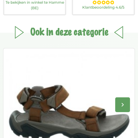
Te bekijken in winkel te Hamme
Klantbeoordeling 4.6/5
(BE)
Ook in deze categorie
keyboard_arrow_right
Volge