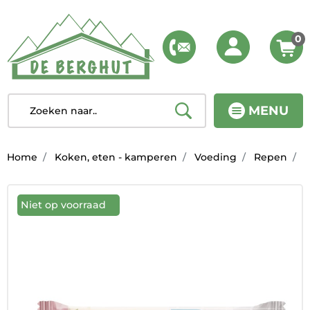
0
MENU
Home
Koken, eten - kamperen
Voeding
Repen
4
Niet op voorraad