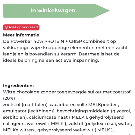
In winkelwagen
Niet op voorraad

Meer informatie
De Powerbar 40% PROTEIN + CRISP combineert op
vakkundige wijze knapperige elementen met een zacht
laagje en is bovendien suikerarm. Daarmee is het de
ideale beloning na een actieve inspanning.
Ingrediënten:
Witte chocolade zonder toegevoegde suiker met zoetstof
(20%)
zoetstof (maltitolen), cacaoboter, volle MELKpoeder ,
emulgator (lecithinen)], bevochtigingsmiddelen (glycerol,
sorbitolen), calciumcaseïnaat ( MELK ), gehydrolyseerd
collageen, wei-eiwit ( MELK ), vulstof (polydextrose), water,
MELKeiwitten , gehydrolyseerd wei-eiwit ( MELK ),