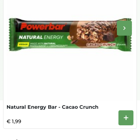
keyboard_arrow_right
Volge
Natural Energy Bar - Cacao Crunch
+
€ 1,99