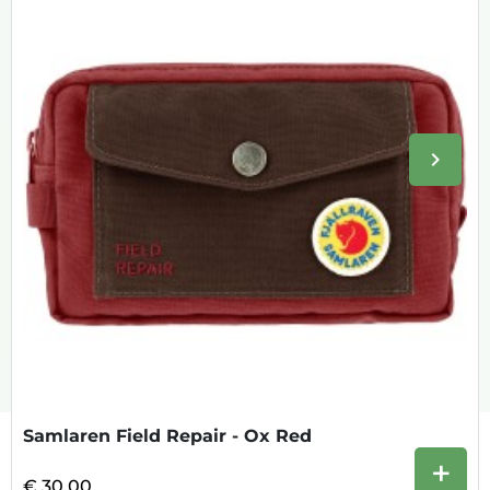
keyboard_arrow_right
Volge
Samlaren Field Repair - Ox Red
+
€ 30,00