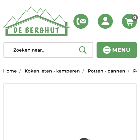
0
MENU
Home
Koken, eten - kamperen
Potten - pannen
Po