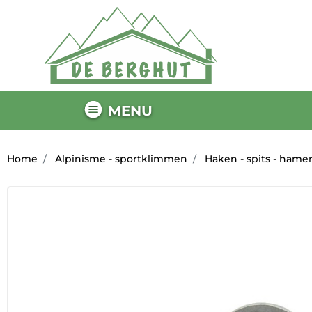
MENU
Home
Alpinisme - sportklimmen
Haken - spits - hame