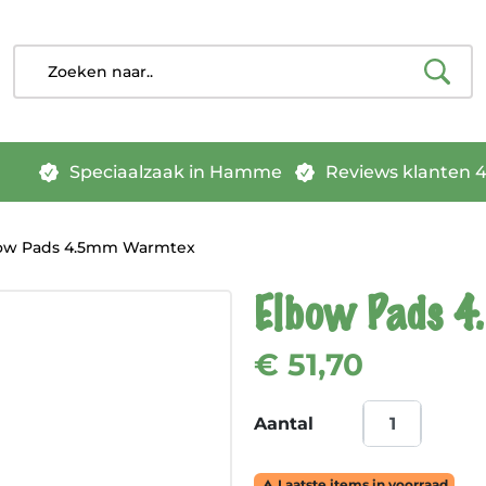
Speciaalzaak in Hamme
Reviews klanten 4.
ow Pads 4.5mm Warmtex
Elbow Pads 
€ 51,70
Aantal
Laatste items in voorraad
