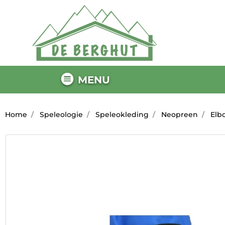
MENU
Home
Speleologie
Speleokleding
Neopreen
Elb