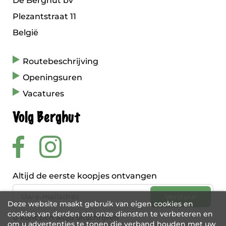
De Berghut bv
Plezantstraat 11
België
Routebeschrijving
Openingsuren
Vacatures
Volg Berghut
Altijd de eerste koopjes ontvangen
Deze website maakt gebruik van eigen cookies en
cookies van derden om onze diensten te verbeteren en
U kunt zich altijd uitschrijven
om u advertenties te tonen die verband houden met uw