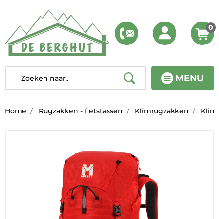
0
MENU
Home
Rugzakken - fietstassen
Klimrugzakken
Klim