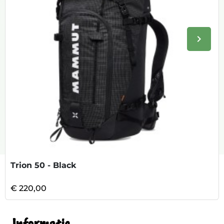
keyboard_arrow_right
Volge
Trion 50 - Black
€ 220,00