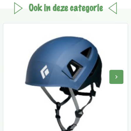
Ook in deze categorie
keyboard_arrow_right
Volge