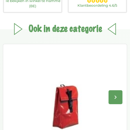
Te bekijken in winkel te Hamme
Klantbeoordeling 4.6/5
(BE)
Ook in deze categorie
keyboard_arrow_right
Volge