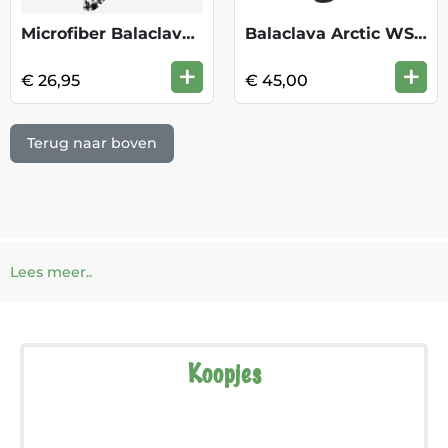
Microfiber Balaclava - Phys Black
Balaclava Arctic WS - Black
+
+
€ 26,95
€ 45,00
Terug naar boven
Lees meer..
Koopjes