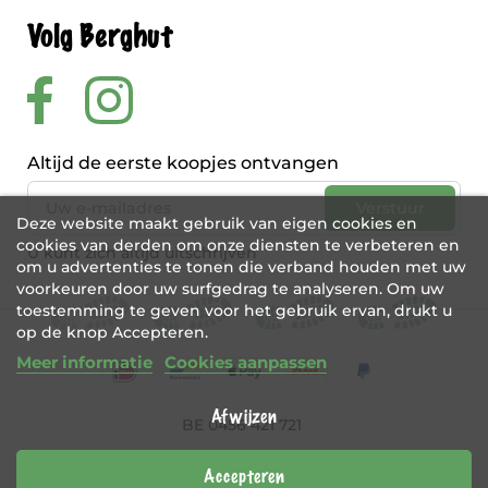
Volg Berghut
Altijd de eerste koopjes ontvangen
Deze website maakt gebruik van eigen cookies en
cookies van derden om onze diensten te verbeteren en
U kunt zich altijd uitschrijven
om u advertenties te tonen die verband houden met uw
voorkeuren door uw surfgedrag te analyseren. Om uw
toestemming te geven voor het gebruik ervan, drukt u
op de knop Accepteren.
Meer informatie
Cookies aanpassen
Afwijzen
BE 0456 421 721
Webshop door
Tajriba
Accepteren