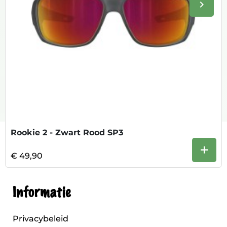
keyboard_arrow_right
Volge
Rookie 2 - Zwart Rood SP3
+
€ 49,90
Informatie
Privacybeleid