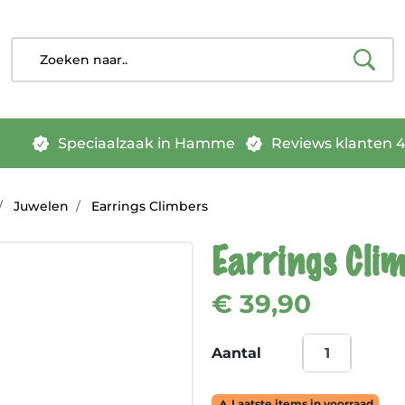
Speciaalzaak in Hamme
Reviews klanten 4.
Juwelen
Earrings Climbers
Earrings Cli
€ 39,90
Aantal
Laatste items in voorraad
