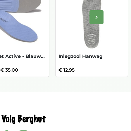
keyboard_arrow_right
Volgende
Superfeet Active - Blauw KOOPJE
Inlegzool Hanwag
€ 35,00
€ 12,95
Volg Berghut