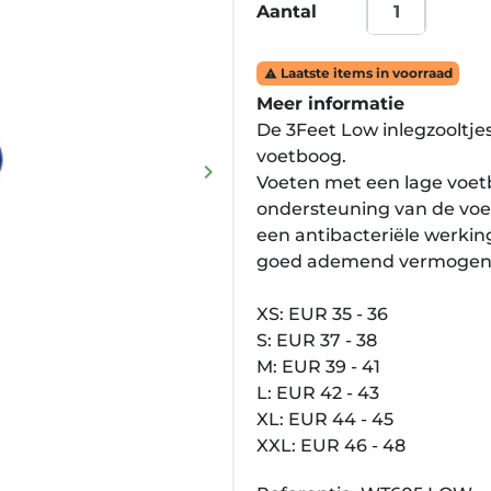
Aantal
Laatste items in voorraad

Meer informatie
De 3Feet Low inlegzooltje
voetboog.
keyboard_arrow_right
Voeten met een lage voetb
Volgende
ondersteuning van de vo
een antibacteriële werking
goed ademend vermogen
XS: EUR 35 - 36
S: EUR 37 - 38
M: EUR 39 - 41
L: EUR 42 - 43
XL: EUR 44 - 45
XXL: EUR 46 - 48