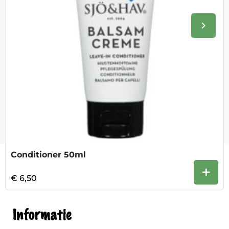
keyboard_arrow_right
Volge
Conditioner 50ml
+
€ 6,50
Informatie