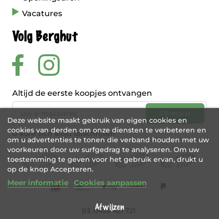
Vacatures
Volg Berghut
Altijd de eerste koopjes ontvangen
Deze website maakt gebruik van eigen cookies en
cookies van derden om onze diensten te verbeteren en
U kunt zich altijd uitschrijven
om u advertenties te tonen die verband houden met uw
voorkeuren door uw surfgedrag te analyseren. Om uw
toestemming te geven voor het gebruik ervan, drukt u
op de knop Accepteren.
Meer informatie
Cookies aanpassen
Afwijzen
BE 0456 421 721