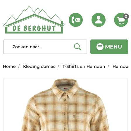
0
MENU
Home
Kleding dames
T-Shirts en Hemden
Hemde