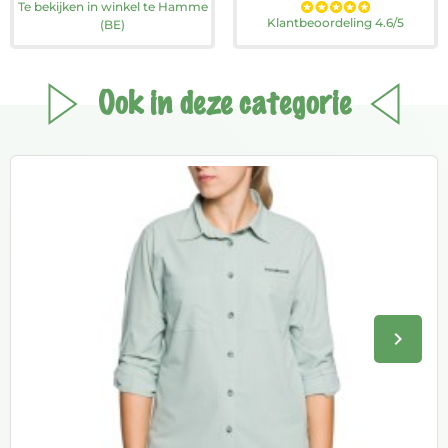
Te bekijken in winkel te Hamme
Klantbeoordeling 4.6/5
(BE)
Ook in deze categorie
keyboard_arrow_right
Volge