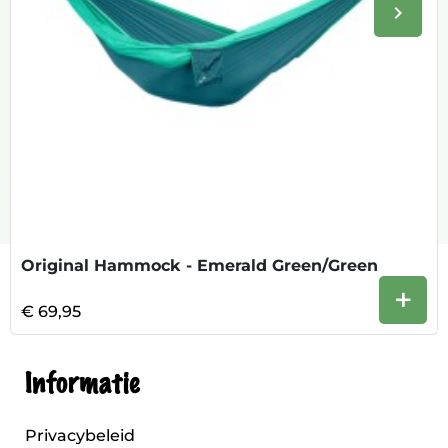
keyboard_arrow_right
Volge
Original Hammock - Emerald Green/Green
+
€ 69,95
Informatie
Privacybeleid