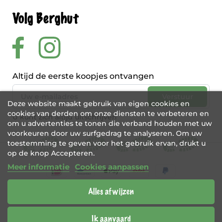
Volg Berghut
Altijd de eerste koopjes ontvangen
Deze website maakt gebruik van eigen cookies en
cookies van derden om onze diensten te verbeteren en
U kunt zich altijd uitschrijven
om u advertenties te tonen die verband houden met uw
voorkeuren door uw surfgedrag te analyseren. Om uw
toestemming te geven voor het gebruik ervan, drukt u
op de knop Accepteren.
Meer informatie
Cookies aanpassen
Alles afwijzen
BE 0456 421 721
Webshop door
Tajriba
Ik aanvaard