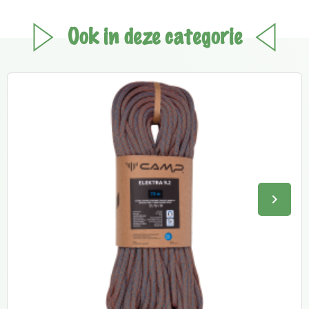
Ook in deze categorie
keyboard_arrow_right
Volge