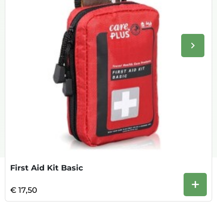
keyboard_arrow_right
Volge
First Aid Kit Basic
+
€ 17,50