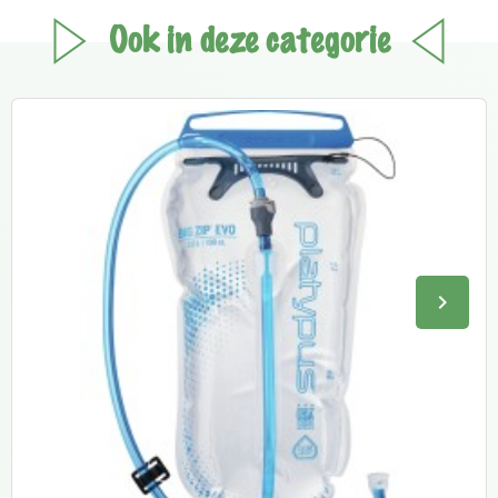
Ook in deze categorie
keyboard_arrow_right
Volge