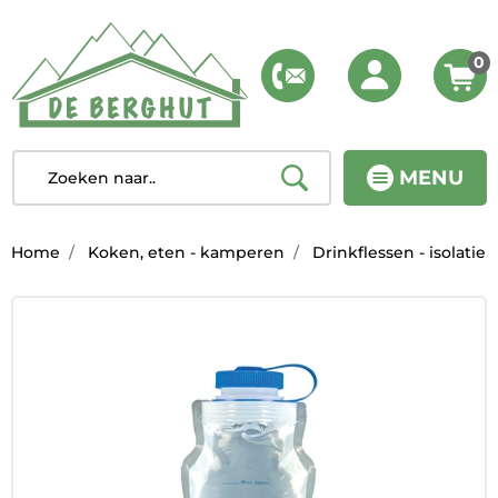
0
MENU
Home
Koken, eten - kamperen
Drinkflessen - isolatie