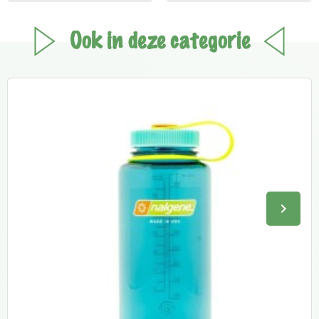
Ook in deze categorie
keyboard_arrow_right
Volge