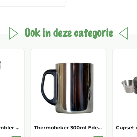
Ook in deze categorie
12oz All Around Tumbler - Black
Thermobeker 300ml Edelstaal
Cupset 