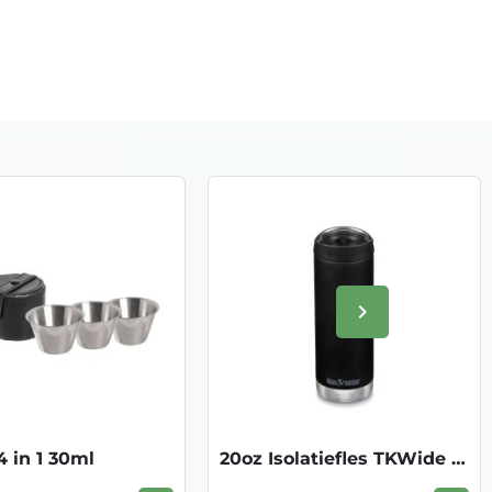
keyboard_arrow_right
Volgende
4 in 1 30ml
20oz Isolatiefles TKWide met koffiedop