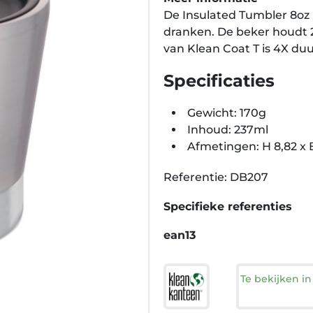
De Insulated Tumbler 8oz 
dranken. De beker houdt 
van Klean Coat T is 4X du
Specificaties
Gewicht: 170g
Inhoud: 237ml
Afmetingen: H 8,82 x 
Referentie: DB207
Specifieke referenties
ean13
Te bekijken i