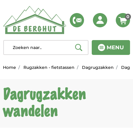
0
MENU
Home
Rugzakken - fietstassen
Dagrugzakken
Dagr
Dagrugzakken
wandelen