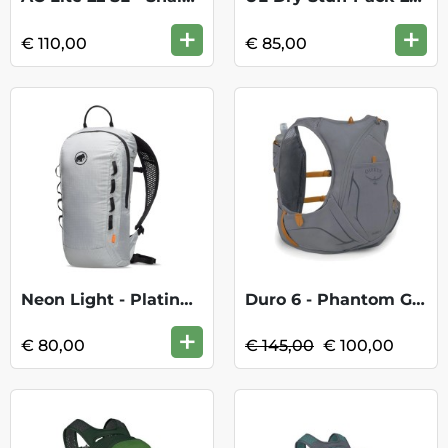
+
+
€ 110,00
€ 85,00
Neon Light - Platinum
Duro 6 - Phantom Grey/Toffee Orange KOOP
+
€ 80,00
€ 145,00
€ 100,00