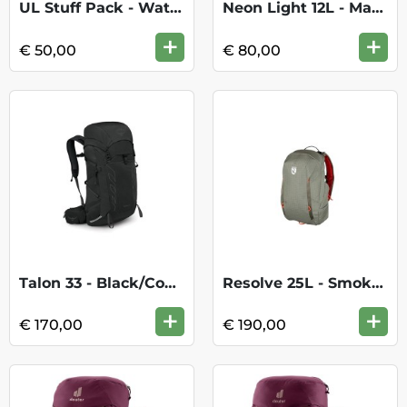
UL Stuff Pack - Waterfront Blue
Neon Light 12L - Mammut Red
+
+
€ 50,00
€ 80,00
Talon 33 - Black/Coal Grey
Resolve 25L - Smokey Olive
+
+
€ 170,00
€ 190,00