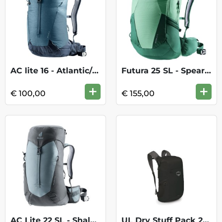
AC lite 16 - Atlantic/ink
Futura 25 SL - Spearmint/seagreen
+
+
€ 100,00
€ 155,00
AC Lite 22 SL - Shale/Graphite
UL Dry Stuff Pack 20 - Black