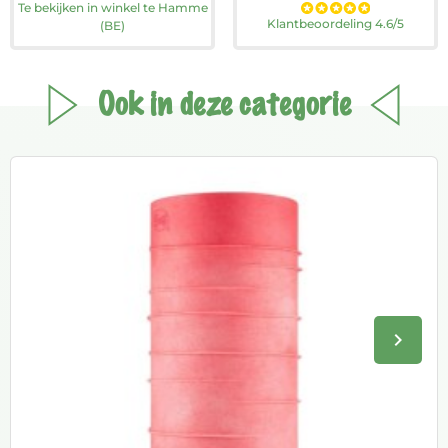
Te bekijken in winkel te Hamme
Klantbeoordeling 4.6/5
(BE)
Ook in deze categorie
keyboard_arrow_right
Volge