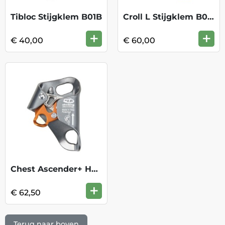
Tibloc Stijgklem B01B
Croll L Stijgklem B016AA00
+
+
€ 40,00
€ 60,00
Chest Ascender+ Hard Coating
+
€ 62,50
Terug naar boven