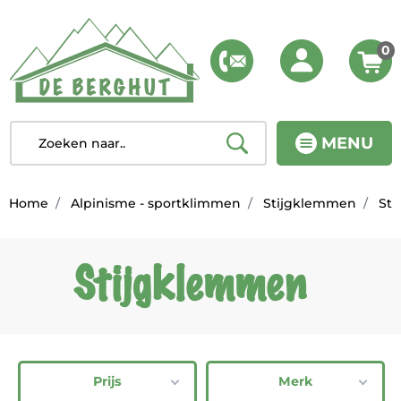
0
MENU
Home
Alpinisme - sportklimmen
Stijgklemmen
Sti
Stijgklemmen
Prijs
Merk