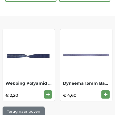
Webbing Polyamid 16mm - Blue
Dyneema 15mm Band Violet/Wit
+
+
€ 2,20
€ 4,60
Terug naar boven