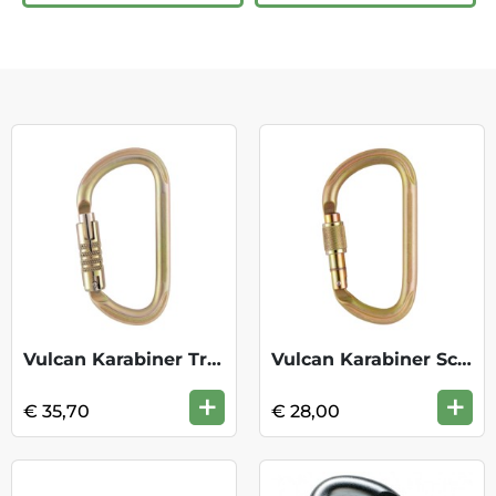
Vulcan Karabiner Triact Lock M073 TL
Vulcan Karabiner Screw Lock M73 SL
+
+
€ 35,70
€ 28,00