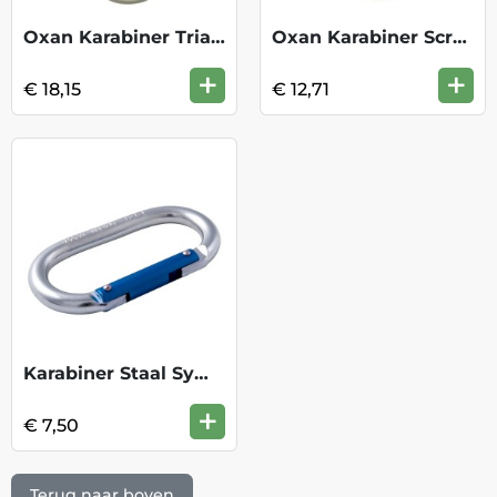
Oxan Karabiner Triact Lock M72A TL
Oxan Karabiner Screw Lock M72A SL
+
+
€ 18,15
€ 12,71
Karabiner Staal Symmetrisch
+
€ 7,50
Terug naar boven