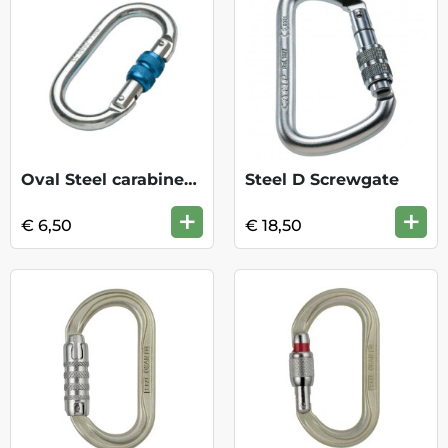
Oval Steel carabiner Screw gate
Steel D Screwgate
+
+
€ 6,50
€ 18,50