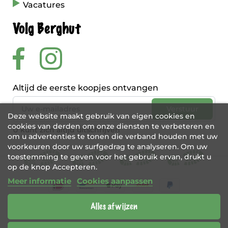
Vacatures
Volg Berghut
Altijd de eerste koopjes ontvangen
Deze website maakt gebruik van eigen cookies en
cookies van derden om onze diensten te verbeteren en
U kunt zich altijd uitschrijven
om u advertenties te tonen die verband houden met uw
voorkeuren door uw surfgedrag te analyseren. Om uw
toestemming te geven voor het gebruik ervan, drukt u
op de knop Accepteren.
Meer informatie
Cookies aanpassen
Alles afwijzen
BE 0456 421 721