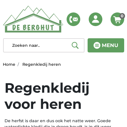
0
MENU
Home
Regenkledij heren
Regenkledij
voor heren
De herfst is daar en dus ook het natte weer. Goede
waterdichte kledij die je droog houdt, is in dit weer