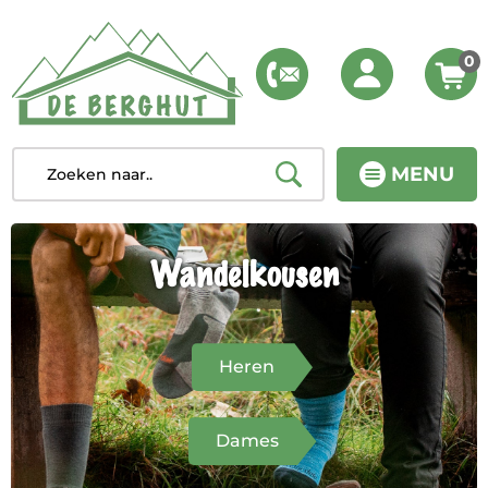
0
MENU
Wandelkousen
Heren
Dames