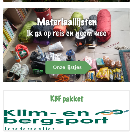
Materiaallijsten
Ik ga op reis en neem mee
Onze lijstjes
KBF pakket