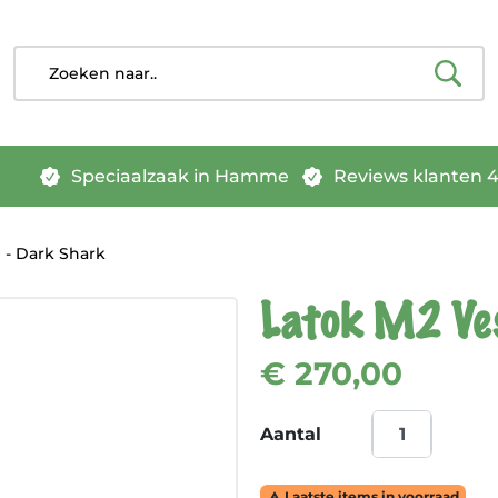
Speciaalzaak in Hamme
Reviews klanten 4.
 - Dark Shark
Latok M2 Ves
€ 270,00
Aantal
Laatste items in voorraad
