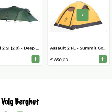
keyboard_arrow_right
Volgende
Oppland 2 SI (2.0) - Deep Forest Green
Assault 2 FL - Summit Gold Tin Grey
+
+
5
€ 850,00
Volg Berghut