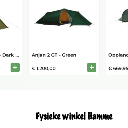
Halland 2 PU (2.0) - Dark Olive Green
Anjan 2 GT - Green
+
+
€ 1.200,00
€ 669,9
Fysieke winkel Hamme