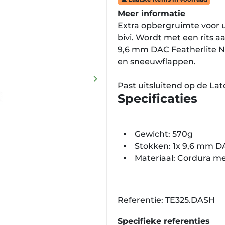
Meer informatie
Extra opbergruimte voor 
bivi. Wordt met een rits a
9,6 mm DAC Featherlite NS
en sneeuwflappen.
keyboard_arrow_right
Volgende
Past uitsluitend op de La
Specificaties
Gewicht: 570g
Stokken: 1x 9,6 mm D
Materiaal: Cordura me
Referentie: TE325.DASH
Specifieke referenties