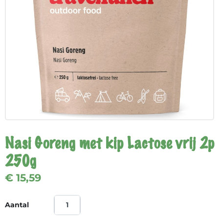
Nasi Goreng met kip Lactose vrij 2p
250g
€ 15,59
Aantal