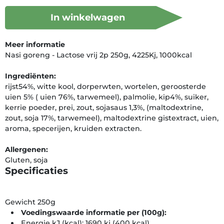
In winkelwagen
Meer informatie
Nasi goreng - Lactose vrij 2p 250g, 4225Kj, 1000kcal
Ingrediënten:
rijst54%, witte kool, dorperwten, wortelen, geroosterde
uien 5% ( uien 76%, tarwemeel), palmolie, kip4%, suiker,
kerrie poeder, prei, zout, sojasaus 1,3%, (maltodextrine,
zout, soja 17%, tarwemeel), maltodextrine gistextract, uien,
aroma, specerijen, kruiden extracten.
Allergenen:
Gluten, soja
Specificaties
Gewicht 250g
Voedingswaarde informatie per (100g):
Energie kJ (kcal): 1690 kj (400 kcal)