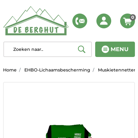
0
MENU
Home
EHBO-Lichaamsbescherming
Muskietennetten