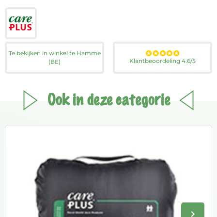
Te bekijken in winkel te Hamme
Klantbeoordeling 4.6/5
(BE)
Ook in deze categorie
keyboard_arrow_right