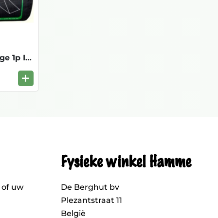
Mosquito Net Wedge 1p Impregnated
+
Fysieke winkel Hamme
 of uw
De Berghut bv
Plezantstraat 11
België