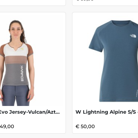
W Moved Evo Jersey-Vulcan/Azted KOOPJE
 49,00
€ 50,00