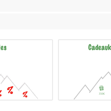
jes
Cadeauk