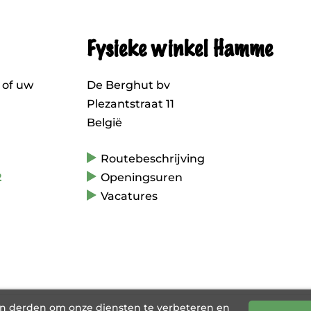
Fysieke winkel Hamme
 of uw
De Berghut bv
Plezantstraat 11
België
Routebeschrijving
2
Openingsuren
Vacatures
an derden om onze diensten te verbeteren en