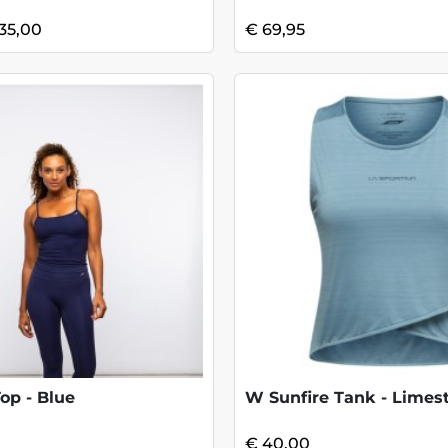
35,00
€ 69,95
Top - Blue
W Sunfire Tank - Limes
€ 40,00