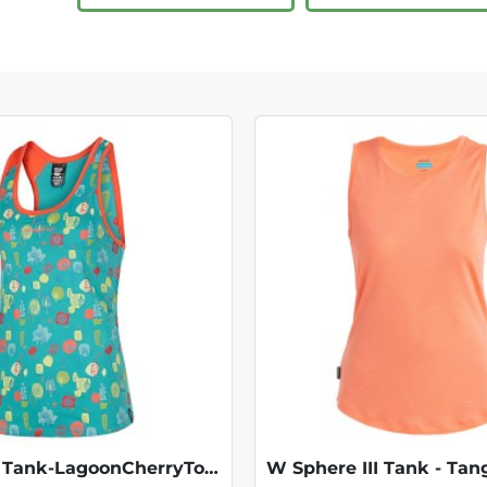
W Botanic Tank-LagoonCherryTomato KOOPJE
W Sphere III Tank - Tan