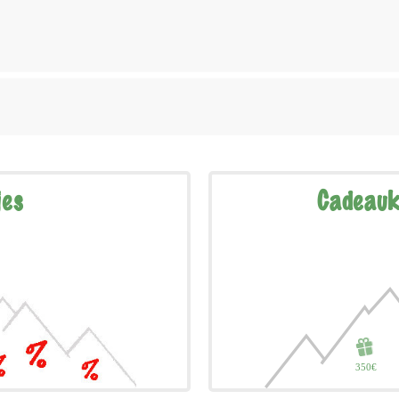
jes
Cadeauk