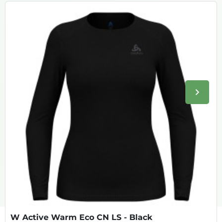
keyboard_arrow_right
Volge
W Active Warm Eco CN LS - Black