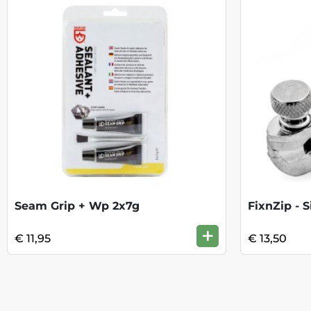
Seam Grip + Wp 2x7g
FixnZip - 
+
€ 11,95
€ 13,50