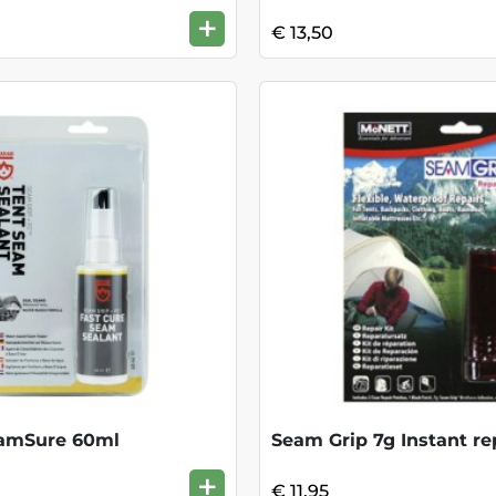
+
€ 13,50
amSure 60ml
Seam Grip 7g Instant rep
+
€ 11,95