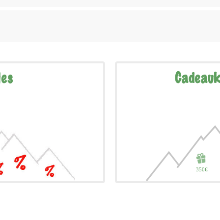
jes
Cadeauk