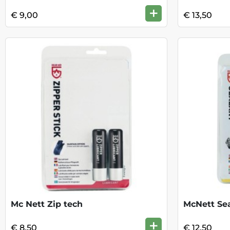
+
€ 9,00
€ 13,50
Mc Nett Zip tech
McNett Se
+
€ 8,50
€ 12,50