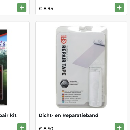
+
+
€ 8,95
air kit
Dicht- en Reparatieband
+
+
€ 8,50