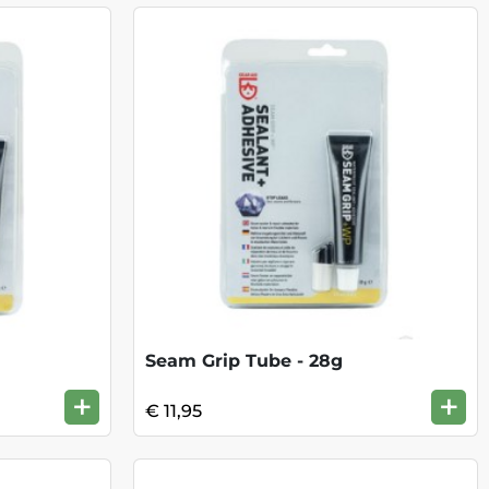
Seam Grip Tube - 28g
+
+
€ 11,95