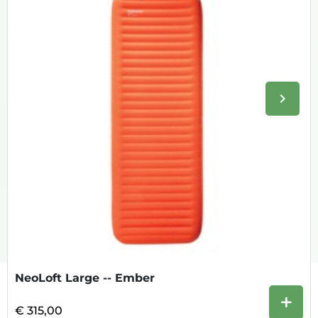
keyboard_arrow_right
Volge
NeoLoft Large -- Ember
+
€ 315,00