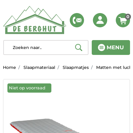
0
MENU
Home
Slaapmateriaal
Slaapmatjes
Matten met luch
Niet op voorraad