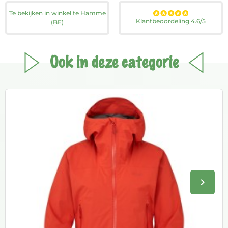
Te bekijken in winkel te Hamme
Klantbeoordeling 4.6/5
(BE)
Ook in deze categorie
keyboard_arrow_right
Volge