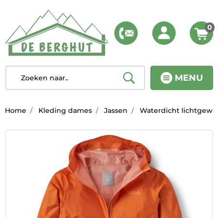
0
MENU
Home
Kleding dames
Jassen
Waterdicht lichtgewi