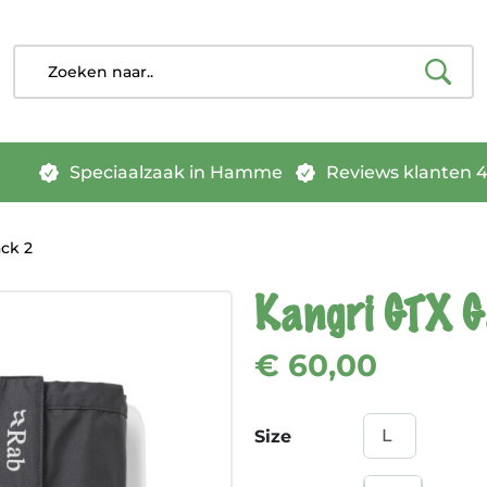
Speciaalzaak in Hamme
Reviews klanten 4.
ack 2
Kangri GTX G
€ 60,00
Size