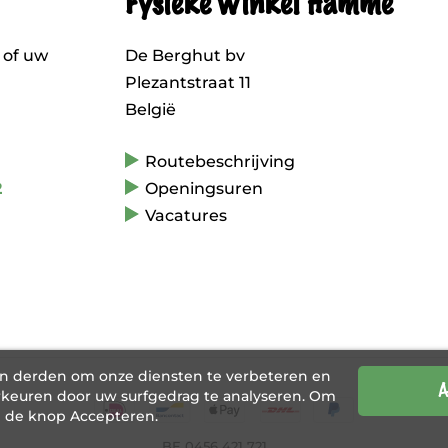
Fysieke winkel Hamme
 of uw
De Berghut bv
Plezantstraat 11
België
Routebeschrijving
2
Openingsuren
Vacatures
an derden om onze diensten te verbeteren en
A
keuren door uw surfgedrag te analyseren. Om
p de knop Accepteren.
BE 0456 421 721