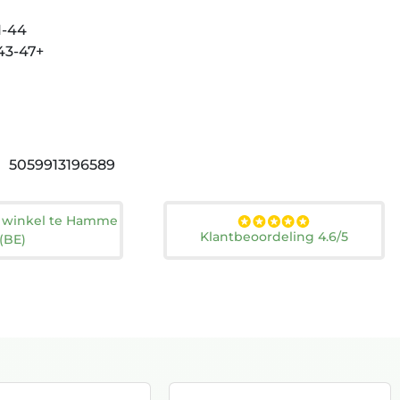
1-44
43-47+
5059913196589
n winkel te Hamme
Klantbeoordeling 4.6/5
(BE)