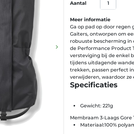
Aantal
Meer informatie
Ga op pad op door regen 
Gaiters, ontworpen om e
robuuste bescherming in
keyboard_arrow_right
de Performance Product 
Volgende
versteviging bij de enkel 
tijdens uitdagende wandel
trekken, passen perfect in
verwijderen, waardoor ze 
Specificaties
Gewicht: 221g
Membraam 3-Laags Gore 
Materiaal:100% polya