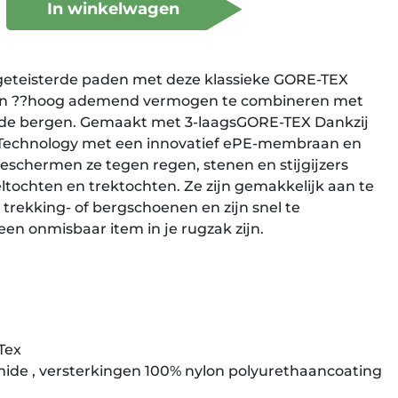
In winkelwagen
geteisterde paden met deze klassieke GORE-TEX
en ??hoog ademend vermogen te combineren met
 de bergen. Gemaakt met 3-laagsGORE-TEX Dankzij
Technology met een innovatief ePE-membraan en
beschermen ze tegen regen, stenen en stijgijzers
tochten en trektochten. Ze zijn gemakkelijk aan te
 trekking- of bergschoenen en zijn snel te
een onmisbaar item in je rugzak zijn.
Tex
mide , versterkingen 100% nylon polyurethaancoating