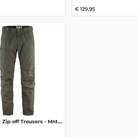
€ 129,95
High Coast Zip-off Trousers - Mntn Grey