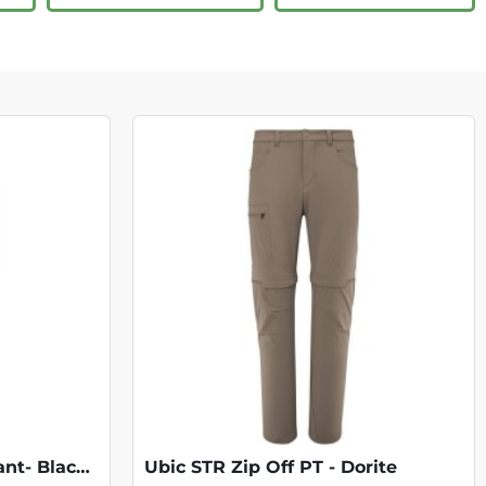
NLife Pro Convertible Pant- Black Pepper
Ubic STR Zip Off PT - Dorite