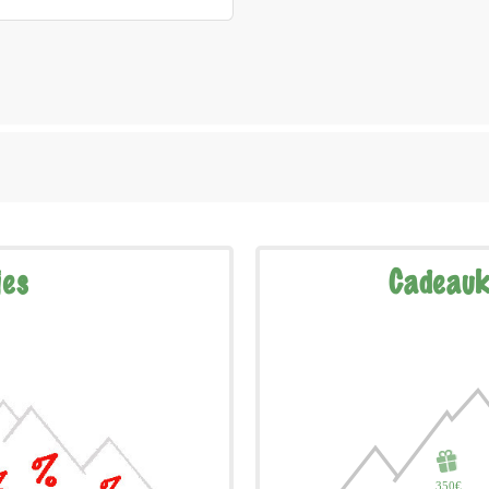
jes
Cadeauk